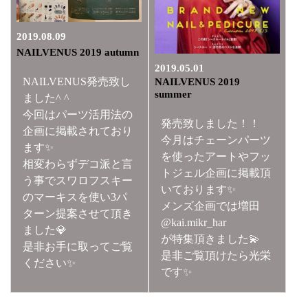
2019.08.09
NAILVENUS 2019 autumn
2019.05.01
NAILVENUS発売致し
NAILVENUS 2019
summer
ました^ ^
今回はパーツ活用法の
発売致しました！！
企画に掲載されており
今月はチェーンパーツ
ます✨
を使ったアートやフッ
相変わらずデコ派と言
トジェル企画に掲載頂
う事でスワロフスキー
いております✨
のマーキスを使い3パ
メンズ企画では増田
ターン提案させて頂き
@kai.mikr_har
ました💎
が特集頂きました💫
是非お手に取ってご覧
是非ご覧頂けたら光栄
ください✨
です✨