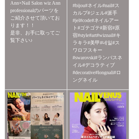
Ann×Nail Salon wiz Ann
#bijou#ネイル#nail#ス
professionalのパーツを
カルプ#ジェル#派手
ご紹介させて頂いてお
#jel#code#ネイルアー
ります！！
ト#ゴテゴテ#新宿#原
是非、お手に取ってご
宿#style#art#wiznail#キ
覧下さい♪
ラキラ#美甲#네일#ス
ワロフスキー
#swarovski#ランバスネ
イル#デコラティブ
#decorative#longnali#ロ
ングネイル