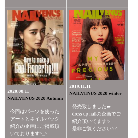
2019.11.11
2020.08.11
NAILVENUS 2020 winter
NAILVENUS 2020 Autumn
発売致しました💫
今回はパーツを使った
dress up nailの企画でご
アートとネイルバック
紹介頂いてます✨
紹介の企画にご掲載頂
是非ご覧ください^ ^
いております^_^